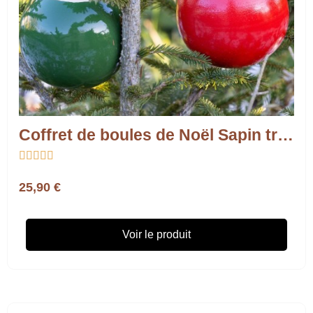
Coffret de boules de Noël Sapin traditionnel – Fabrication française





25,90 €
Voir le produit