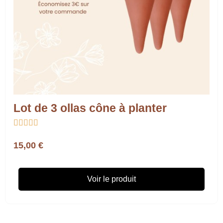
Lot de 3 ollas cône à planter





15,00 €
Voir le produit