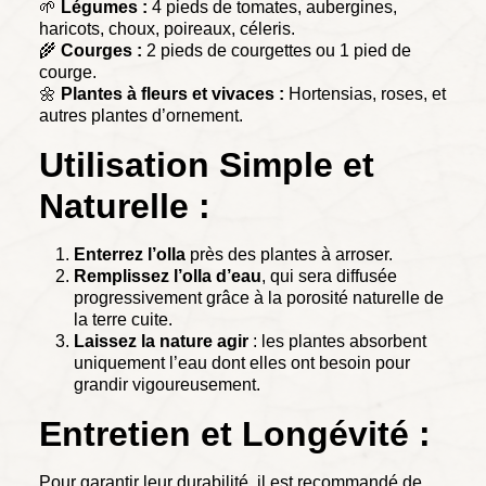
🌱
Légumes :
4 pieds de tomates, aubergines,
haricots, choux, poireaux, céleris.
🌾
Courges :
2 pieds de courgettes ou 1 pied de
courge.
🌼
Plantes à fleurs et vivaces :
Hortensias, roses, et
autres plantes d’ornement.
Utilisation Simple et
Naturelle :
Enterrez l’olla
près des plantes à arroser.
Remplissez l’olla d’eau
, qui sera diffusée
progressivement grâce à la porosité naturelle de
la terre cuite.
Laissez la nature agir
: les plantes absorbent
uniquement l’eau dont elles ont besoin pour
grandir vigoureusement.
Entretien et Longévité :
Pour garantir leur durabilité, il est recommandé de