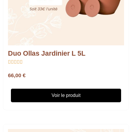
Duo Ollas Jardinier L 5L





66,00 €
Voir le produit