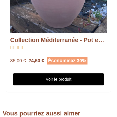
Collection Méditerranée - Pot en boule





35,00 €
24,50 €
Économisez 30%
Voir le produit
Vous pourriez aussi aimer