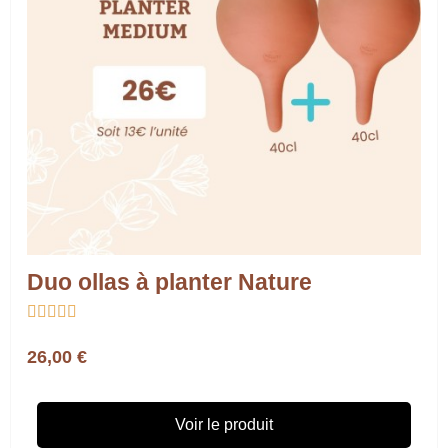
Duo ollas à planter Nature





26,00 €
Voir le produit