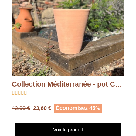
Collection Méditerranée - pot Cuvier





42,90 €
23,60 €
Économisez 45%
Voir le produit