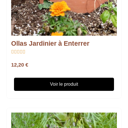
Ollas Jardinier à Enterrer





12,20 €
Voir le produit