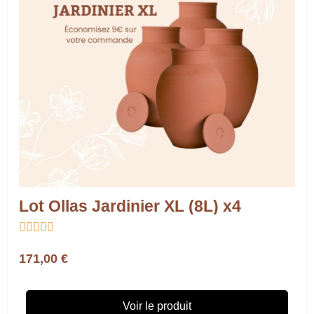
Lot Ollas Jardinier XL (8L) x4





171,00 €
Voir le produit