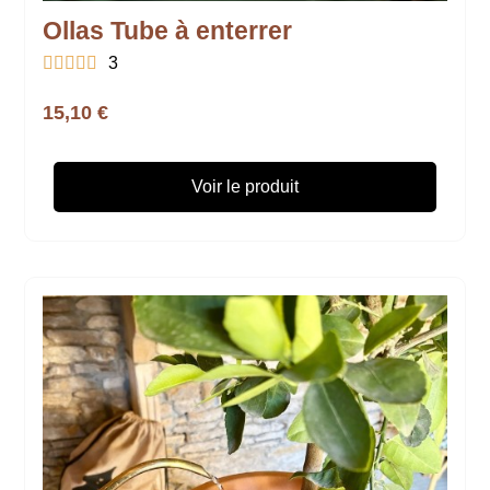
Ollas Tube à enterrer





3
15,10 €
Voir le produit