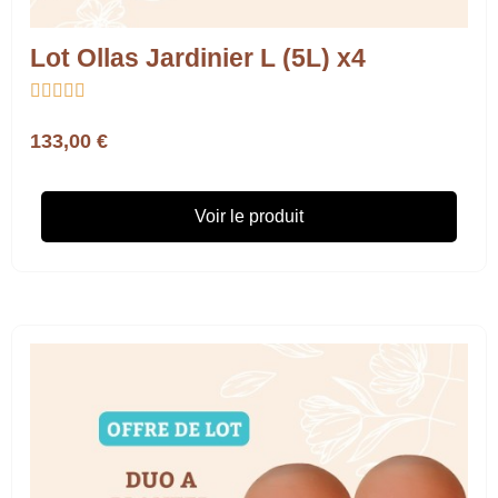
Lot Ollas Jardinier L (5L) x4





133,00 €
Voir le produit