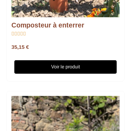
Composteur à enterrer





35,15 €
Voir le produit