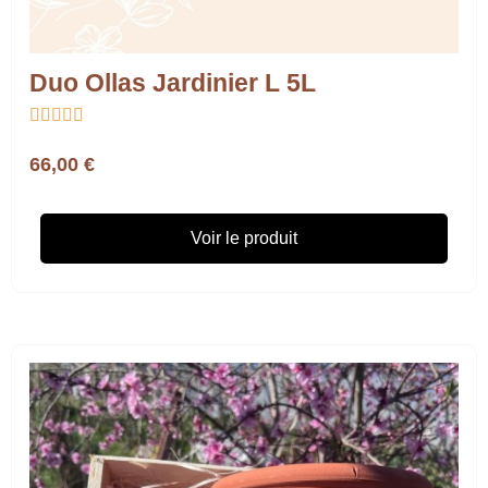
Duo Ollas Jardinier L 5L





66,00 €
Voir le produit