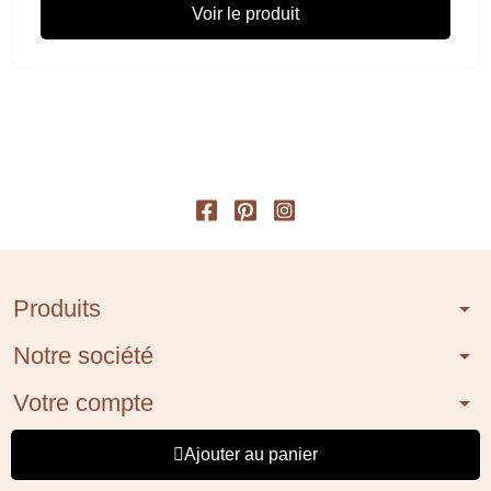
Voir le produit
Produits
arrow_drop_down
Notre société
arrow_drop_down
Votre compte
arrow_drop_down
Informations
arrow_drop_down
Ajouter au panier