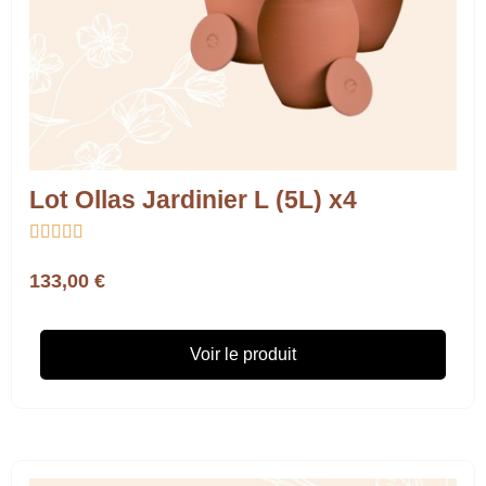
Lot Ollas Jardinier L (5L) x4





133,00 €
Voir le produit