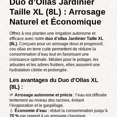
Duo d’Ollas Jardinier
Taille XL (8L) : Arrosage
Naturel et Économique
Offrez à vos plantes une irrigation autonome et
efficace avec notre
duo d’ollas Jardinier Taille XL
(8L)
. Conçues pour un arrosage doux et progressif,
ces ollas en terre cuite permettent de réduire la
consommation d’eau tout en favorisant une
croissance optimale. Idéales pour le potager, les
arbustes et les arbres fruitiers, elles assurent une
hydratation ciblée et prolongée.
Les avantages du Duo d’Ollas XL
(8L) :
🌱
Arrosage autonome et précis
: l’eau est diffusée
lentement au niveau des racines, évitant
l’évaporation et le gaspillage.
💧
Économie d’eau
: réduit la consommation jusqu’à
70 %
par rapport à un arrosage classique.