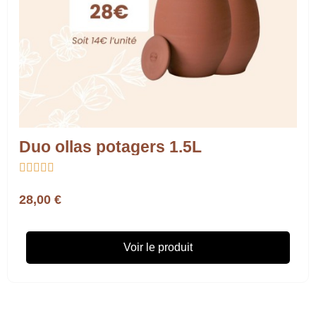
Duo ollas potagers 1.5L





28,00 €
Voir le produit