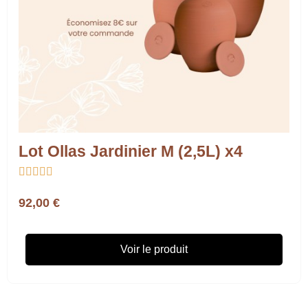
Lot Ollas Jardinier M (2,5L) x4





92,00 €
Voir le produit