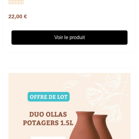





22,00 €
Voir le produit