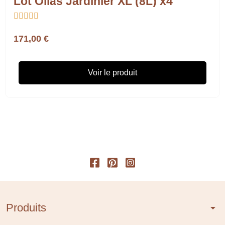
Lot Ollas Jardinier XL (8L) x4





171,00 €
Voir le produit
Produits
arrow_drop_down