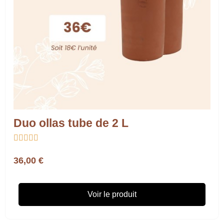
Duo ollas tube de 2 L





36,00 €
Voir le produit