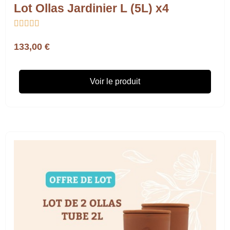
Lot Ollas Jardinier L (5L) x4





133,00 €
Voir le produit