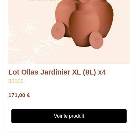
Lot Ollas Jardinier XL (8L) x4





171,00 €
Voir le produit