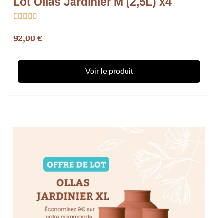
Lot Ollas Jardinier M (2,5L) x4





92,00 €
Voir le produit