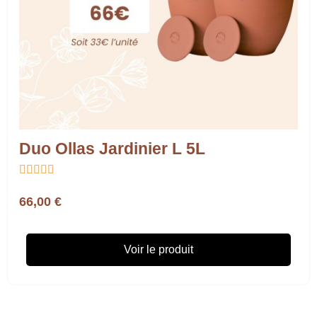
Duo Ollas Jardinier L 5L





66,00 €
Voir le produit