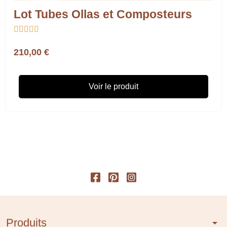
Lot Tubes Ollas et Composteurs





210,00 €
Voir le produit
Produits
arrow_drop_down