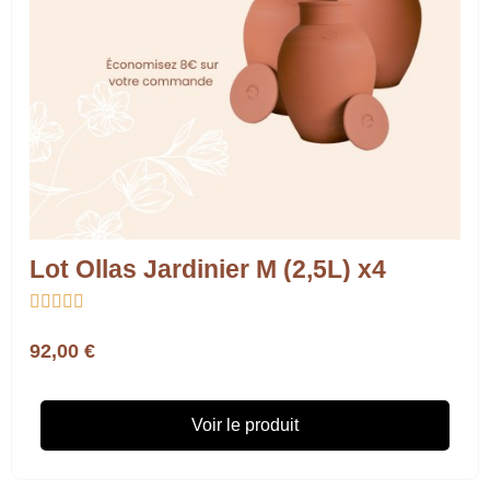
Lot Ollas Jardinier M (2,5L) x4





92,00 €
Voir le produit