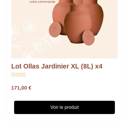
Lot Ollas Jardinier XL (8L) x4





171,00 €
Voir le produit