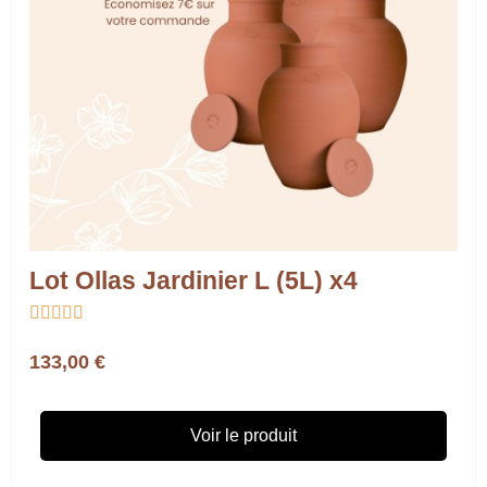
Lot Ollas Jardinier L (5L) x4





133,00 €
Voir le produit