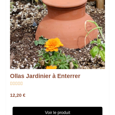
Ollas Jardinier à Enterrer





12,20 €
Voir le produit