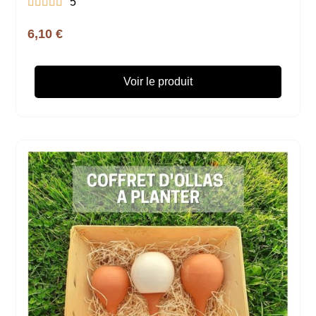





5
6,10 €
Voir le produit