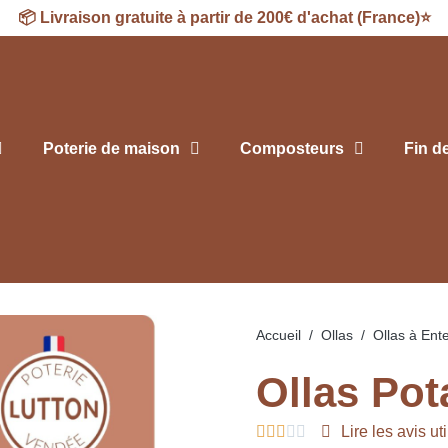
📦
Livraison
gratuite à partir de 200€ d'achat (France)⭐
Poterie de maison
Composteurs
Fin d
Accueil
Ollas
Ollas à Ente
Ollas Pot





Lire les avis ut