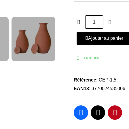
Ajouter au panier
EN STOCK
Référence
OEP-1,5
EAN13
3770024535006