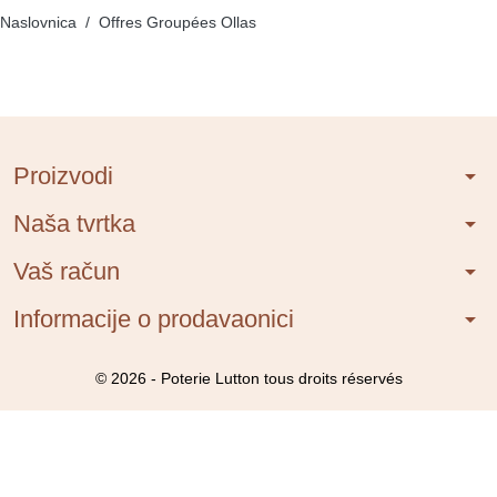
Naslovnica
Offres Groupées Ollas
Proizvodi
arrow_drop_down
Naša tvrtka
arrow_drop_down
Vaš račun
arrow_drop_down
Informacije o prodavaonici
arrow_drop_down
© 2026 - Poterie Lutton tous droits réservés