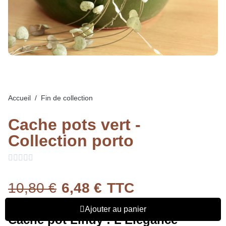
Accueil
Fin de collection
Cache pots vert -
Collection porto





10,80 €
6,48 €
TTC
Ajouter au panier
Cache pot Lindy : L’Élégance