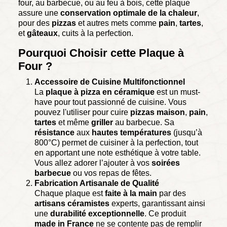
four, au barbecue, ou au feu à bois, cette plaque
assure une
conservation optimale de la chaleur
,
pour des
pizzas
et autres mets comme
pain
,
tartes
,
et
gâteaux
, cuits à la perfection.
Pourquoi Choisir cette Plaque à
Four ?
Accessoire de Cuisine Multifonctionnel
La
plaque à pizza en céramique
est un must-
have pour tout passionné de cuisine. Vous
pouvez l'utiliser pour cuire
pizzas maison
,
pain
,
tartes
et même
griller
au barbecue. Sa
résistance
aux
hautes températures
(jusqu’à
800°C) permet de cuisiner à la perfection, tout
en apportant une note esthétique à votre table.
Vous allez adorer l’ajouter à vos
soirées
barbecue
ou vos repas de fêtes.
Fabrication Artisanale de Qualité
Chaque plaque est
faite à la main
par des
artisans céramistes
experts, garantissant ainsi
une
durabilité exceptionnelle
. Ce produit
made in France
ne se contente pas de remplir