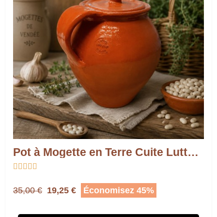
Pot à Mogette en Terre Cuite Lutton | Fabrication Artisanale Vendéenne





35,00 €
19,25 €
Économisez 45%