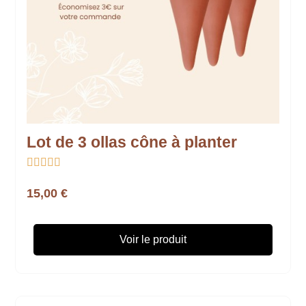
Lot de 3 ollas cône à planter





15,00 €
Voir le produit