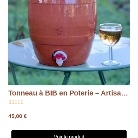
Tonneau à BIB en Poterie – Artisanat et Convivialité





45,00 €
Voir le produit