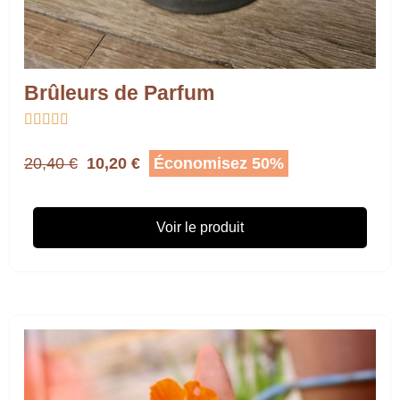
Brûleurs de Parfum





20,40 €
10,20 €
Économisez 50%
Voir le produit