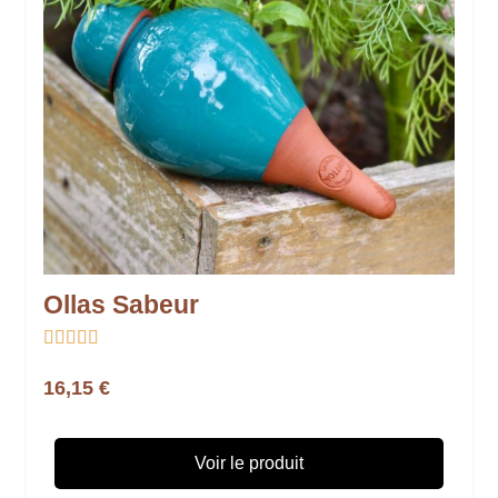
Ollas Sabeur





16,15 €
Voir le produit