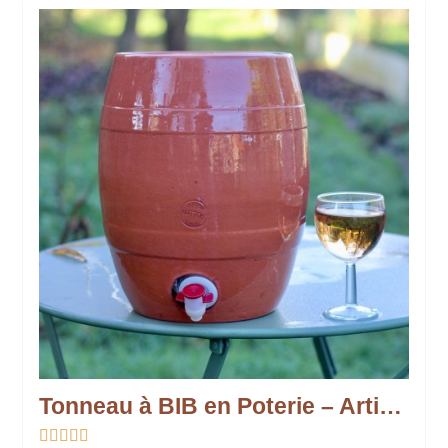
Tonneau à BIB en Poterie – Artisanat et Convivialité




