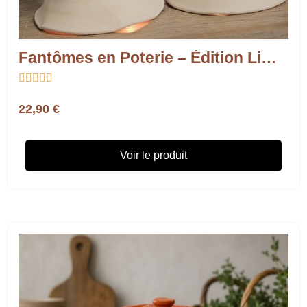
Fantômes en Poterie – Édition Limitée





22,90 €
Voir le produit