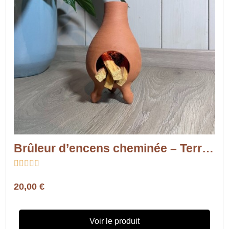
Brûleur d’encens cheminée – Terre cuite artisanale





20,00 €
Voir le produit