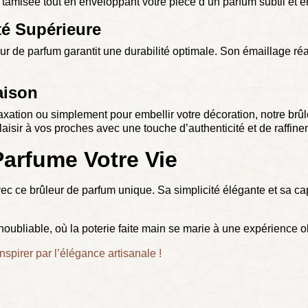
 tamisée tout en enveloppant votre pièce d’un parfum subtil et e
té Supérieure
 de parfum garantit une durabilité optimale. Son émaillage réalis
aison
ation ou simplement pour embellir votre décoration, notre brûle
aisir à vos proches avec une touche d’authenticité et de raffine
Parfume Votre Vie
c ce brûleur de parfum unique. Sa simplicité élégante et sa cap
noubliable, où la poterie faite main se marie à une expérience o
spirer par l’élégance artisanale !