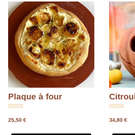
Plaque à four
Citrou










25,50 €
34,80 €