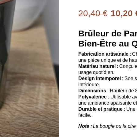
20,40 €
10,20 
Brûleur de Pa
Bien-Être au 
Fabrication artisanale
: Ch
une pièce unique et de haut
Matériau naturel
: Conçu e
usage quotidien.
Design intemporel
: Son s
intérieure.
Dimensions
: Hauteur de 8
Polyvalence
: Utilisable a
une ambiance apaisante et
Durable et pratique
: Une 
facile.
Note
: La bougie ou la cir