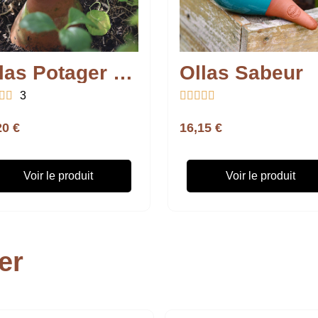
Ollas Potager à Enterrer
Ollas Sabeur


3





20 €
16,15 €
Voir le produit
Voir le produit
er