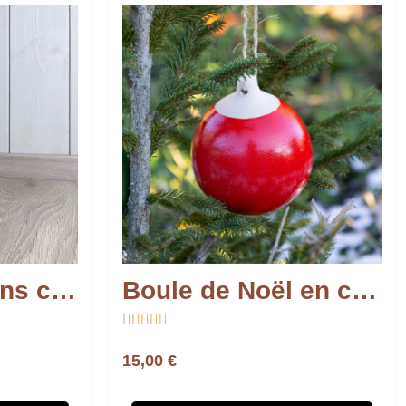
Brûleur d’encens cheminée – Terre cuite artisanale
Boule de Noël en céramique artisanale – Fabrication française





15,00 €