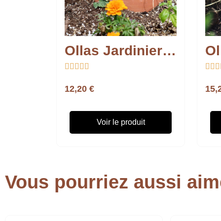
Ollas Jardinier à Enterrer








12,20 €
15,
Voir le produit
Vous pourriez aussi aim