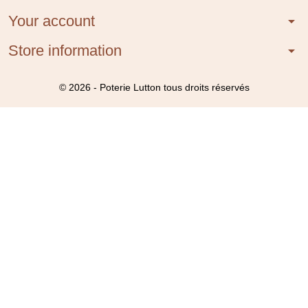
Your account
arrow_drop_down
Store information
arrow_drop_down
© 2026 - Poterie Lutton tous droits réservés