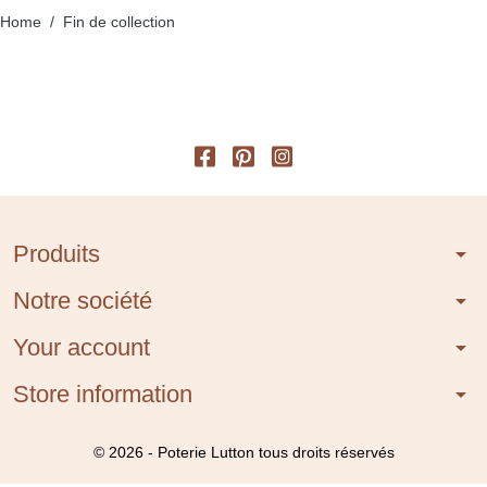
Home
Fin de collection
Produits
arrow_drop_down
Notre société
arrow_drop_down
Your account
arrow_drop_down
Store information
arrow_drop_down
© 2026 - Poterie Lutton tous droits réservés