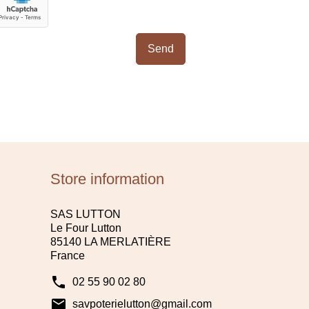
Store information
SAS LUTTON
Le Four Lutton
85140 LA MERLATIÈRE
France
phone
02 55 90 02 80
mail
savpoterielutton@gmail.com