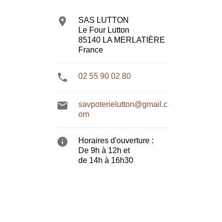

SAS LUTTON
Le Four Lutton
85140 LA MERLATIÈRE
France

02 55 90 02 80

savpoterielutton@gmail.c
om

Horaires d'ouverture :
De 9h à 12h et
de 14h à 16h30