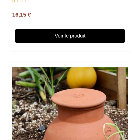





16,15 €
Voir le produit