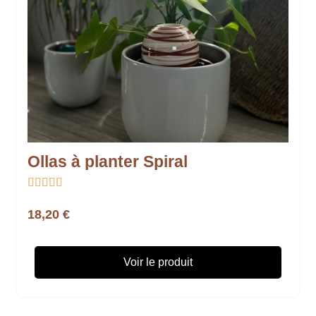
Ollas à planter Spiral





18,20 €
Voir le produit