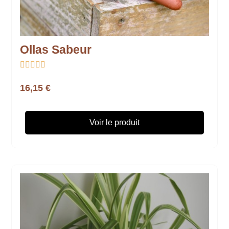
Ollas Sabeur





16,15 €
Voir le produit