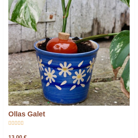
Ollas Galet





13,00 €