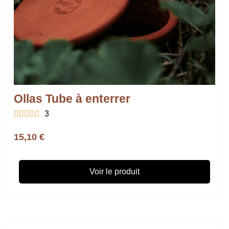
Ollas Tube à enterrer





3
15,10 €
Voir le produit