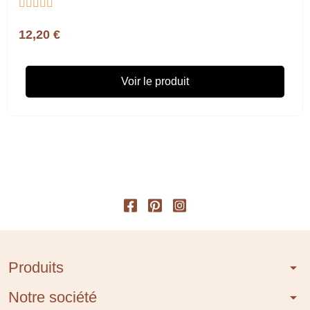





12,20 €
Voir le produit
Produits
arrow_drop_down
Notre société
arrow_drop_down