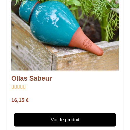
Ollas Sabeur





16,15 €
Voir le produit