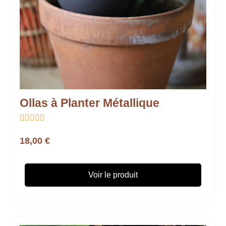
Ollas à Planter Métallique





18,00 €
Voir le produit