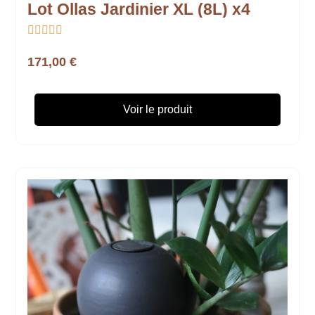
Lot Ollas Jardinier XL (8L) x4





171,00 €
Voir le produit