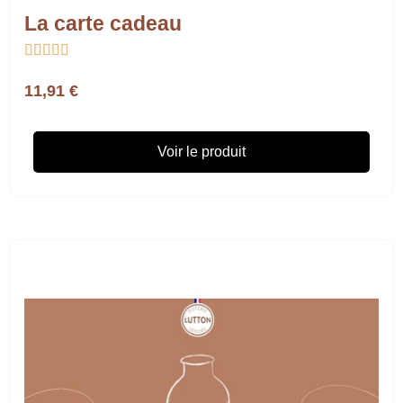
La carte cadeau





11,91 €
Voir le produit