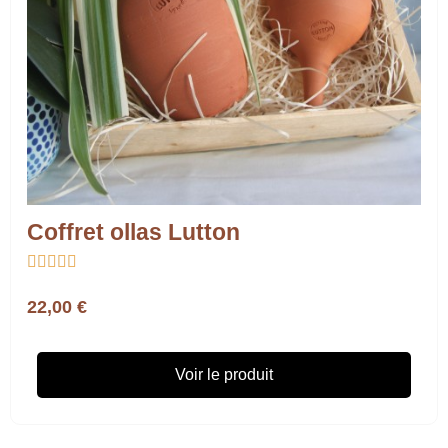
Coffret ollas Lutton





22,00 €
Voir le produit