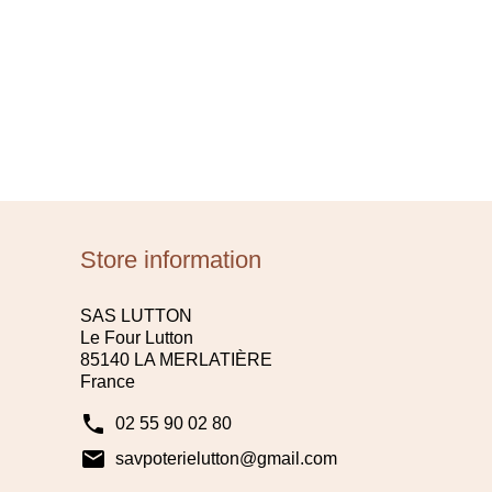
Store information
SAS LUTTON
Le Four Lutton
85140 LA MERLATIÈRE
France
phone
02 55 90 02 80
mail
savpoterielutton@gmail.com