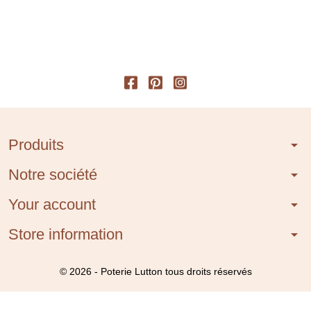
Produits
arrow_drop_down
Notre société
arrow_drop_down
Your account
arrow_drop_down
Store information
arrow_drop_down
© 2026 - Poterie Lutton tous droits réservés