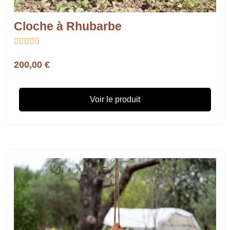
Cloche à Rhubarbe





200,00 €
Voir le produit