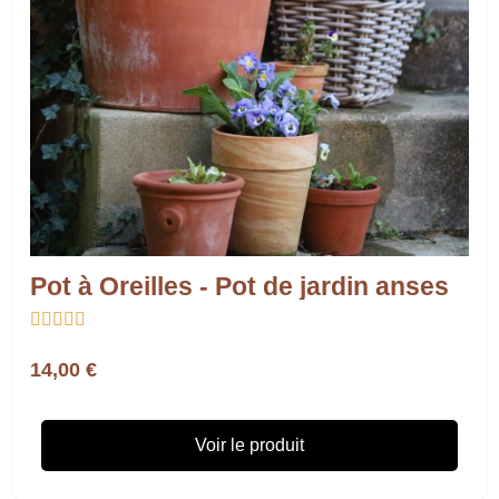
Pot à Oreilles - Pot de jardin anses





14,00 €
Voir le produit