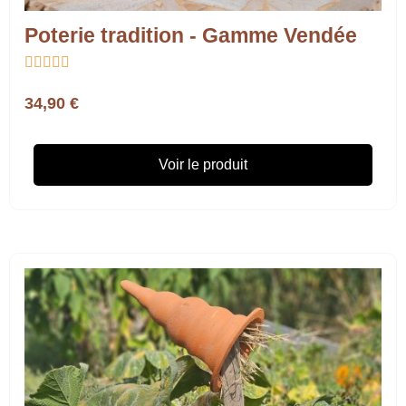
Poterie tradition - Gamme Vendée





34,90 €
Voir le produit