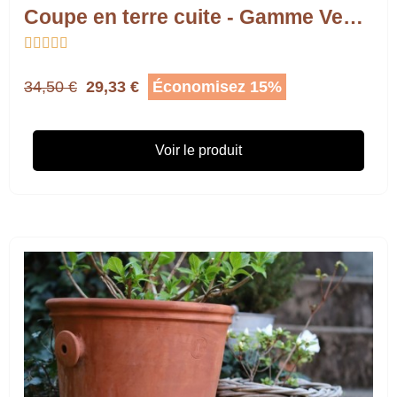
Coupe en terre cuite - Gamme Vendée





34,50 €
29,33 €
Économisez 15%
Voir le produit