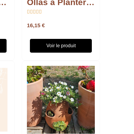
 3 ollas cône à planter
Ollas à Planter Medium





16,15 €
Voir le produit