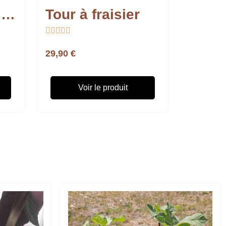
Lot Ollas Jardinier L (5L) x4
Tour à fraisier





29,90 €
Voir le produit