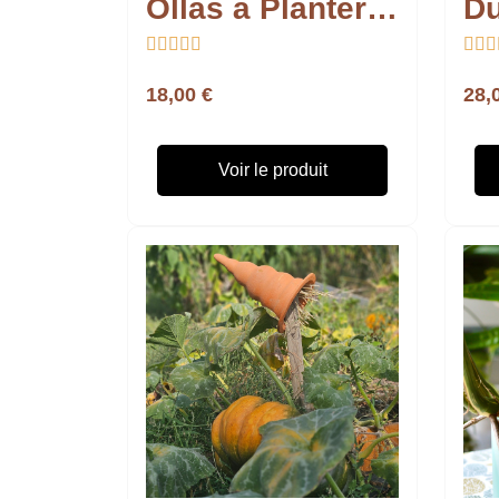
Ollas à Planter Métallique








18,00 €
28,
Voir le produit