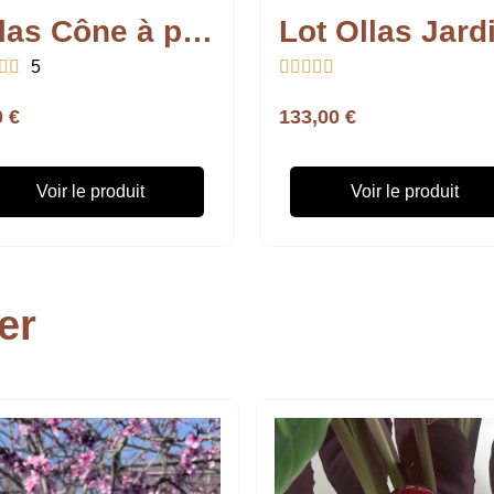
Ollas Cône à planter


5





0 €
133,00 €
Voir le produit
Voir le produit
er