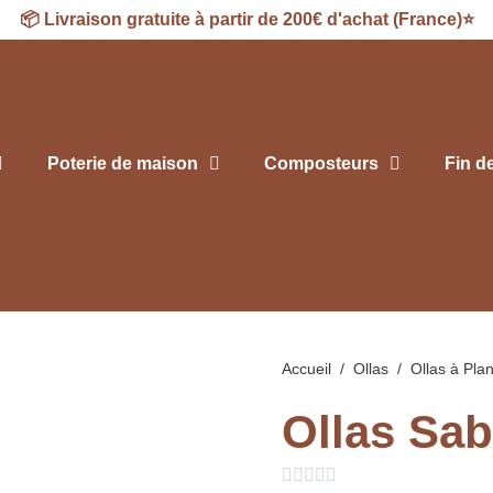
📦
Livraison
gratuite à partir de 200€ d'achat (France)⭐
Poterie de maison
Composteurs
Fin d
Accueil
Ollas
Ollas à Plan
Ollas Sa




