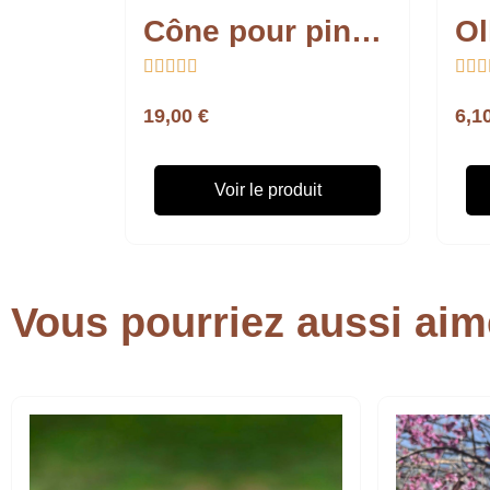
Cône pour pince-oreille








19,00 €
6,1
Voir le produit
Vous pourriez aussi aim