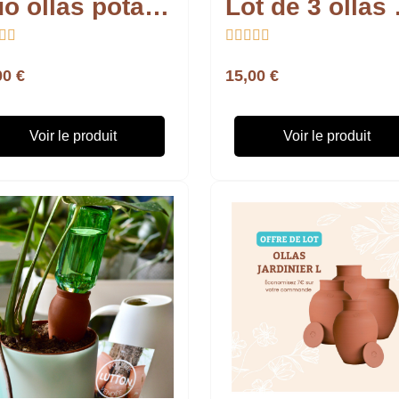
Duo ollas potagers 1.5L
Lot de







00 €
15,00 €
Voir le produit
Voir le produit