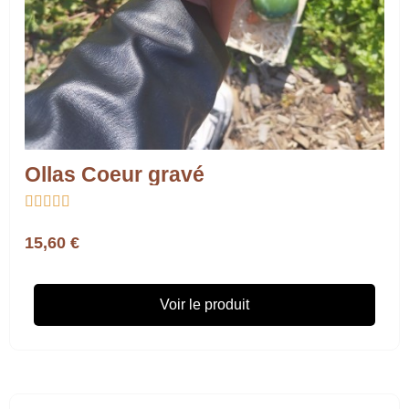
Ollas Coeur gravé





15,60 €
Voir le produit