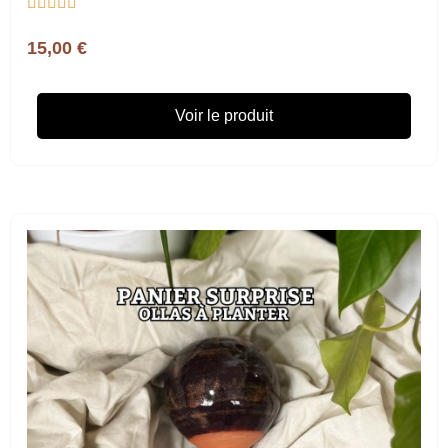





15,00 €
Voir le produit