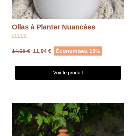
Ollas à Planter Nuancées





14,05 €
11,94 €
Économisez 15%
Voir le produit