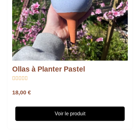
Ollas à Planter Pastel





18,00 €
Voir le produit