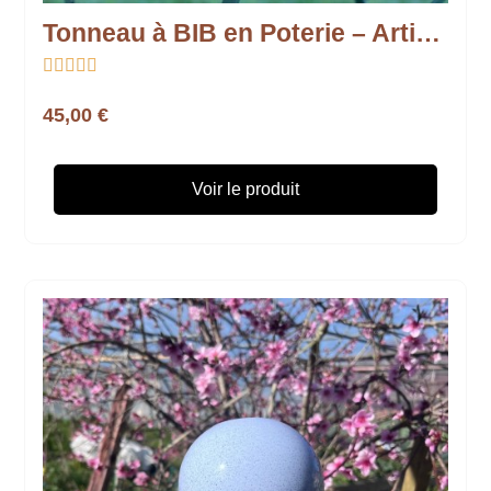
Tonneau à BIB en Poterie – Artisanat et Convivialité





45,00 €
Voir le produit