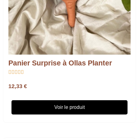
Panier Surprise à Ollas Planter





12,33 €
Voir le produit