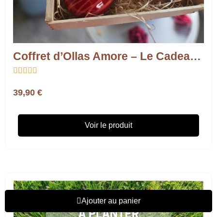
Coffret d’Ollas Amore – Le Cadeau Romantique pour les Plantes et ceux qu’on Aime





39,90 €
Voir le produit
Ajouter au panier