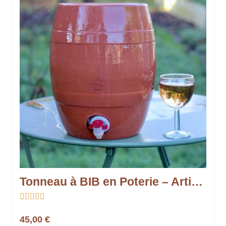
Tonneau à BIB en Poterie – Artisanat et Convivialité





45,00 €