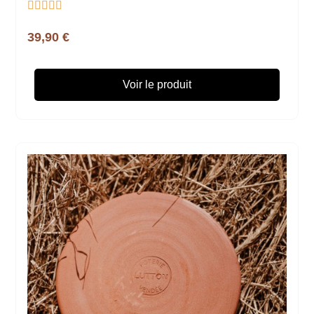





39,90 €
Voir le produit