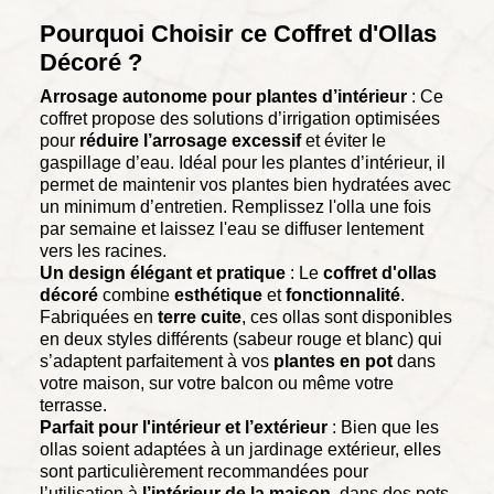
Pourquoi Choisir ce Coffret d'Ollas
Décoré ?
Arrosage autonome pour plantes d’intérieur
: Ce
coffret propose des solutions d’irrigation optimisées
pour
réduire l’arrosage excessif
et éviter le
gaspillage d’eau. Idéal pour les plantes d’intérieur, il
permet de maintenir vos plantes bien hydratées avec
un minimum d’entretien. Remplissez l'olla une fois
par semaine et laissez l'eau se diffuser lentement
vers les racines.
Un design élégant et pratique
: Le
coffret d'ollas
décoré
combine
esthétique
et
fonctionnalité
.
Fabriquées en
terre cuite
, ces ollas sont disponibles
en deux styles différents (sabeur rouge et blanc) qui
s’adaptent parfaitement à vos
plantes en pot
dans
votre maison, sur votre balcon ou même votre
terrasse.
Parfait pour l'intérieur et l’extérieur
: Bien que les
ollas soient adaptées à un jardinage extérieur, elles
sont particulièrement recommandées pour
l’utilisation à
l’intérieur de la maison
, dans des pots.