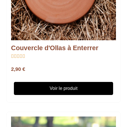
Couvercle d'Ollas à Enterrer





2,90 €
Voir le produit