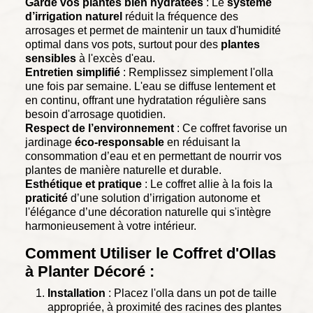
Garde vos plantes bien hydratées
: Le
système
d’irrigation naturel
réduit la fréquence des
arrosages et permet de maintenir un taux d'humidité
optimal dans vos pots, surtout pour des
plantes
sensibles
à l'excès d'eau.
Entretien simplifié
: Remplissez simplement l'olla
une fois par semaine. L'eau se diffuse lentement et
en continu, offrant une hydratation régulière sans
besoin d'arrosage quotidien.
Respect de l’environnement
: Ce coffret favorise un
jardinage
éco-responsable
en réduisant la
consommation d’eau et en permettant de nourrir vos
plantes de manière naturelle et durable.
Esthétique et pratique
: Le coffret allie à la fois la
praticité
d’une solution d’irrigation autonome et
l'élégance d’une décoration naturelle qui s'intègre
harmonieusement à votre intérieur.
Comment Utiliser le Coffret d'Ollas
à Planter Décoré :
Installation
: Placez l'olla dans un pot de taille
appropriée, à proximité des racines des plantes