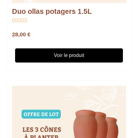
Duo ollas potagers 1.5L





28,00 €
Voir le produit