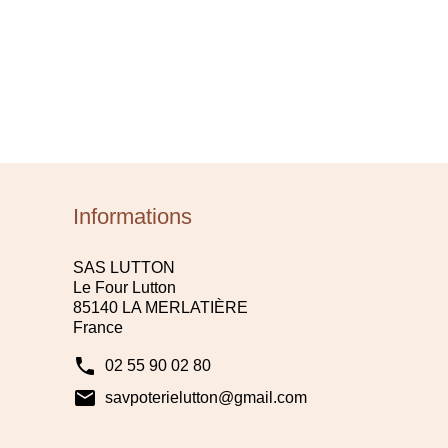
Informations
SAS LUTTON
Le Four Lutton
85140 LA MERLATIÈRE
France
phone
02 55 90 02 80
mail
savpoterielutton@gmail.com