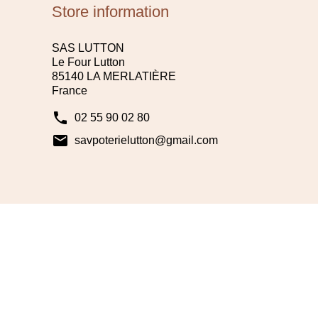
Store information
SAS LUTTON
Le Four Lutton
85140 LA MERLATIÈRE
France
phone
02 55 90 02 80
mail
savpoterielutton@gmail.com