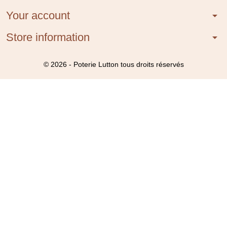
Your account
arrow_drop_down
Store information
arrow_drop_down
© 2026 - Poterie Lutton tous droits réservés