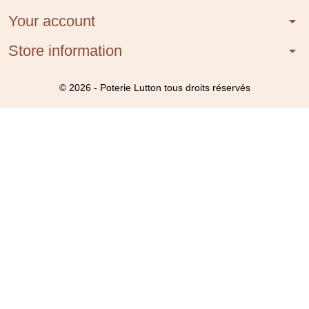
Your account
arrow_drop_down
Store information
arrow_drop_down
© 2026 - Poterie Lutton tous droits réservés