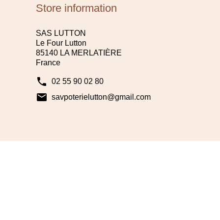
Store information
SAS LUTTON
Le Four Lutton
85140 LA MERLATIÈRE
France
phone
02 55 90 02 80
mail
savpoterielutton@gmail.com