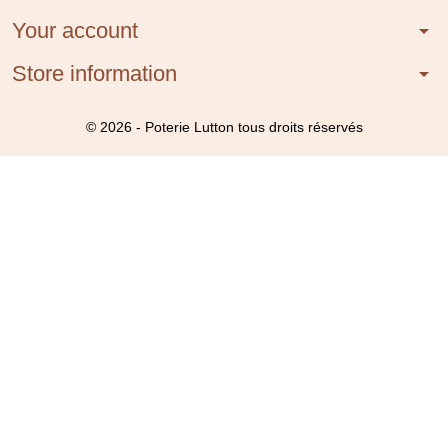
Your account
arrow_drop_down
Store information
arrow_drop_down
© 2026 - Poterie Lutton tous droits réservés