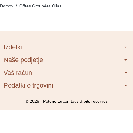
Domov
Offres Groupées Ollas
Izdelki
arrow_drop_down
Naše podjetje
arrow_drop_down
Vaš račun
arrow_drop_down
Podatki o trgovini
arrow_drop_down
© 2026 - Poterie Lutton tous droits réservés