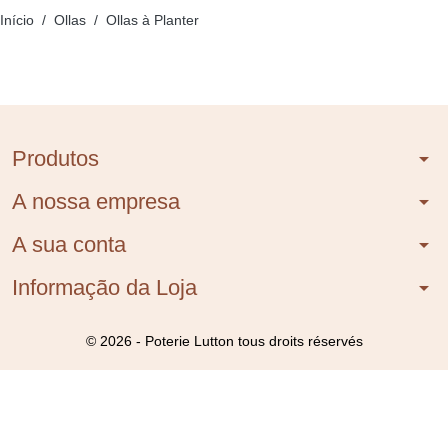
Início
Ollas
Ollas à Planter
Produtos
arrow_drop_down
A nossa empresa
arrow_drop_down
A sua conta
arrow_drop_down
Informação da Loja
arrow_drop_down
© 2026 - Poterie Lutton tous droits réservés