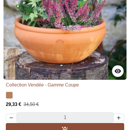

Collection Vendée - Gamme Coupe
29,33 €
34,50 €



Aggiungi al carrello