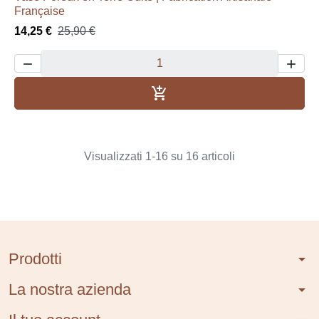
Française
14,25 €
25,90 €



Aggiungi al carrello
Visualizzati 1-16 su 16 articoli
Prodotti
arrow_drop_down
La nostra azienda
arrow_drop_down