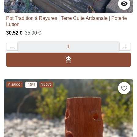

Pot Tradition à Rayures | Terre Cuite Artisanale | Poterie
Lutton
30,52 €
35,90 €



Aggiungi al carrello
In saldo!
Nuovo
-15%
favorite_border