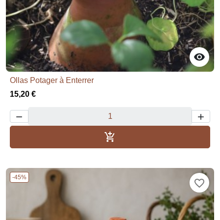

Ollas Potager à Enterrer
15,20 €



Aggiungi al carrello
-45%
favorite_border