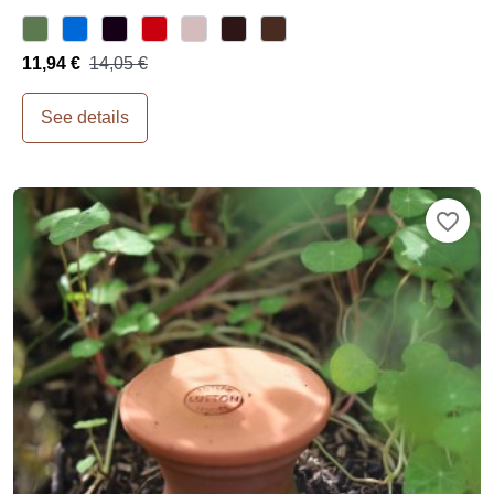
11,94 €
14,05 €
See details
favorite_border