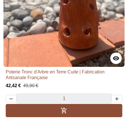

Poterie Tronc d'Arbre en Terre Cuite | Fabrication
Artisanale Française
42,42 €
49,90 €



Aggiungi al carrello