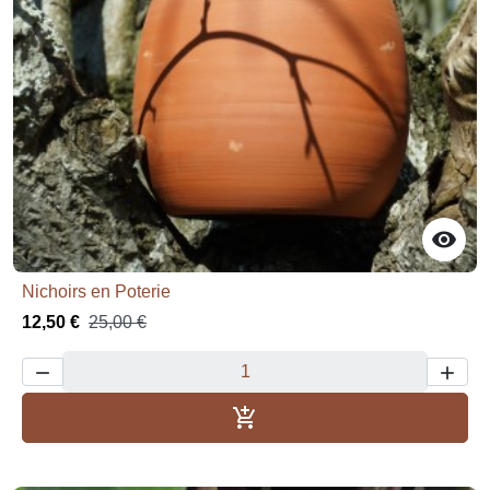

Nichoirs en Poterie
12,50 €
25,00 €



Aggiungi al carrello