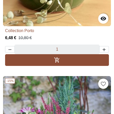

Collection Porto
6,48 €
10,80 €



Aggiungi al carrello
-15%
favorite_border