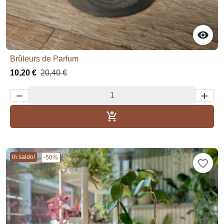

Brûleurs de Parfum
10,20 €
20,40 €



Aggiungi al carrello
In saldo!
-50%
favorite_border