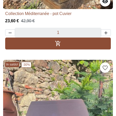

Collection Méditerranée - pot Cuvier
23,60 €
42,90 €



Aggiungi al carrello
In saldo!
-30%
favorite_border