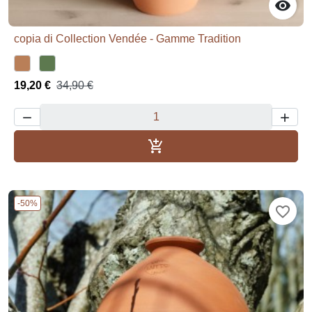

copia di Collection Vendée - Gamme Tradition
19,20 €
34,90 €



Aggiungi al carrello
-50%
favorite_border