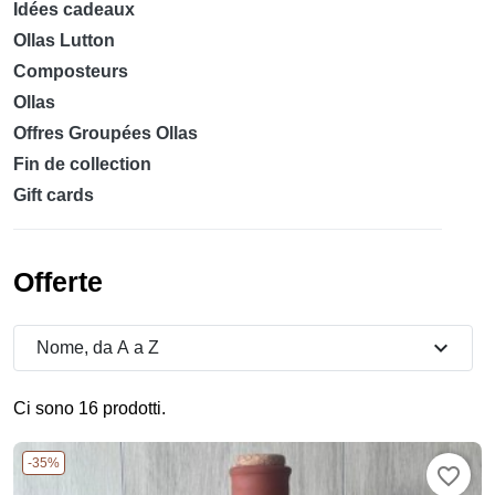
Idées cadeaux
Ollas Lutton
Composteurs
Ollas
Offres Groupées Ollas
Fin de collection
Gift cards
Offerte
expand_more
Nome, da A a Z
Ci sono 16 prodotti.
-35%
favorite_border