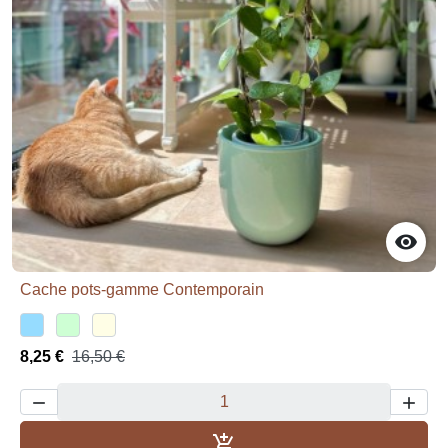

Cache pots-gamme Contemporain
8,25 €
16,50 €



Aggiungi al carrello