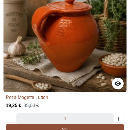

Pot à Mogette Lutton
19,25 €
35,00 €

