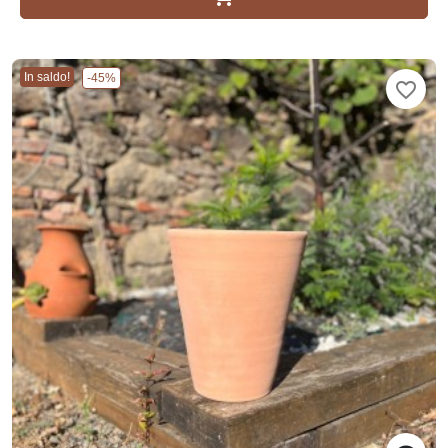
In saldo!
-45%
favorite_border