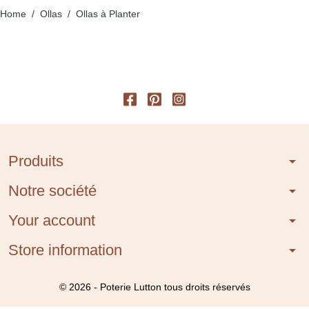
Home
Ollas
Ollas à Planter
Produits
arrow_drop_down
Notre société
arrow_drop_down
Your account
arrow_drop_down
Store information
arrow_drop_down
© 2026 - Poterie Lutton tous droits réservés