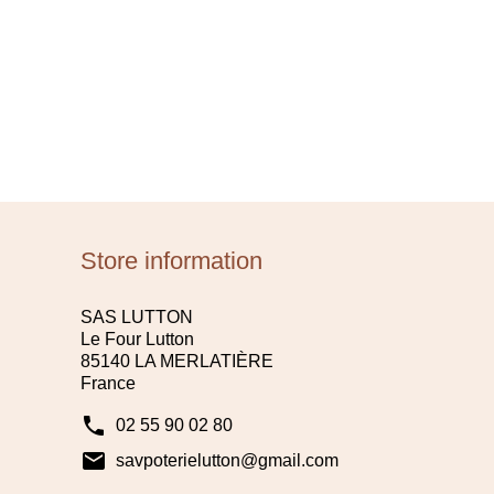
Store information
SAS LUTTON
Le Four Lutton
85140 LA MERLATIÈRE
France
phone
02 55 90 02 80
mail
savpoterielutton@gmail.com