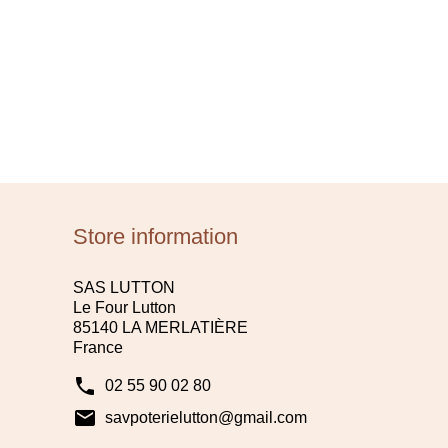
Store information
SAS LUTTON
Le Four Lutton
85140 LA MERLATIÈRE
France
phone
02 55 90 02 80
mail
savpoterielutton@gmail.com