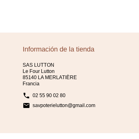
Información de la tienda
SAS LUTTON
Le Four Lutton
85140 LA MERLATIÈRE
Francia
phone
02 55 90 02 80
mail
savpoterielutton@gmail.com