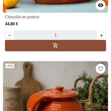

Citrouille en poterie
34,80 €



Añadir al carrito
-45%
favorite_border