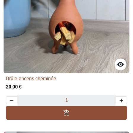

Brûle-encens cheminée
20,00 €



Añadir al carrito