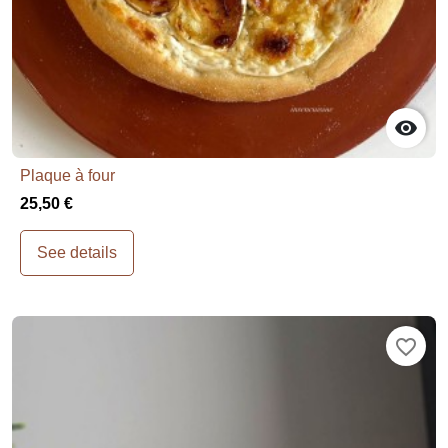

Plaque à four
25,50 €
See details
favorite_border