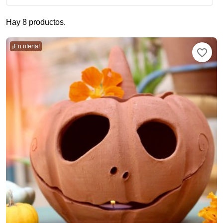
Hay 8 productos.
¡En oferta!
favorite_border