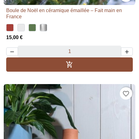
Boule de Noël en céramique émaillée – Fait main en
France
15,00 €



Añadir al carrito
favorite_border