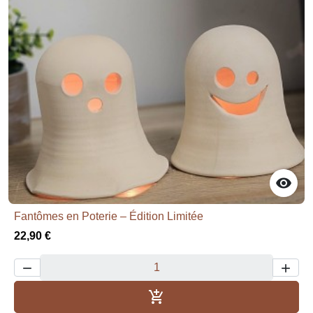

Fantômes en Poterie – Édition Limitée
22,90 €



Añadir al carrito