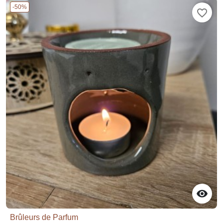
-50%
favorite_border

Brûleurs de Parfum