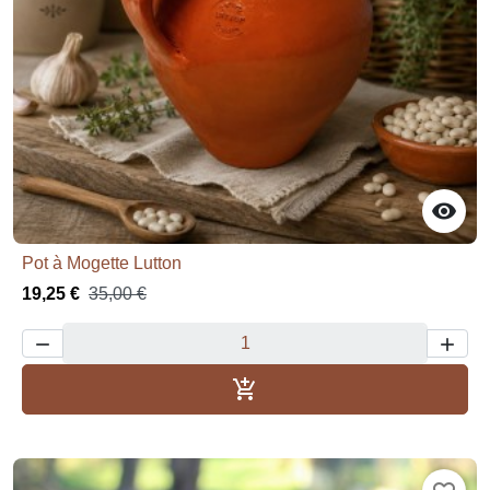

Pot à Mogette Lutton
19,25 €
35,00 €



Añadir al carrito