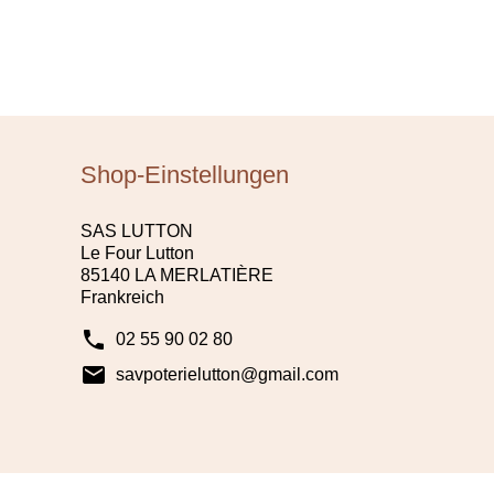
Shop-Einstellungen
SAS LUTTON
Le Four Lutton
85140 LA MERLATIÈRE
Frankreich
phone
02 55 90 02 80
mail
savpoterielutton@gmail.com