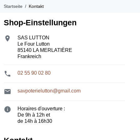
Startseite
Kontakt
Shop-Einstellungen

SAS LUTTON
Le Four Lutton
85140 LA MERLATIÈRE
Frankreich

02 55 90 02 80

savpoterielutton@gmail.com

Horaires d'ouverture :
De 9h à 12h et
de 14h à 16h30