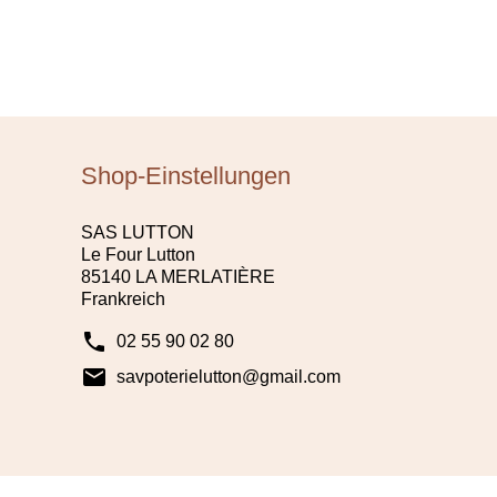
Shop-Einstellungen
SAS LUTTON
Le Four Lutton
85140 LA MERLATIÈRE
Frankreich
phone
02 55 90 02 80
mail
savpoterielutton@gmail.com