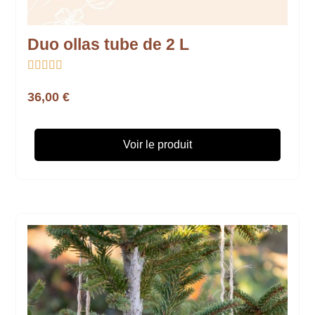
Duo ollas tube de 2 L





36,00 €
Voir le produit