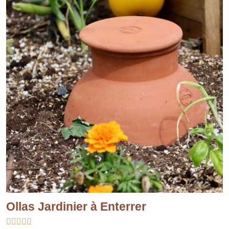
Ollas Jardinier à Enterrer




