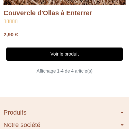
Couvercle d'Ollas à Enterrer





2,90 €
Voir le produit
Affichage 1-4 de 4 article(s)
Produits
arrow_drop_down
Notre société
arrow_drop_down