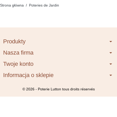
Strona główna
Poteries de Jardin
Produkty
arrow_drop_down
Nasza firma
arrow_drop_down
Twoje konto
arrow_drop_down
Informacja o sklepie
arrow_drop_down
© 2026 - Poterie Lutton tous droits réservés