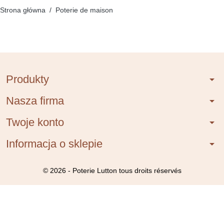
Strona główna
Poterie de maison
Produkty
arrow_drop_down
Nasza firma
arrow_drop_down
Twoje konto
arrow_drop_down
Informacja o sklepie
arrow_drop_down
© 2026 - Poterie Lutton tous droits réservés