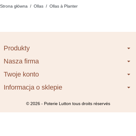
Strona główna
Ollas
Ollas à Planter
Produkty
arrow_drop_down
Nasza firma
arrow_drop_down
Twoje konto
arrow_drop_down
Informacja o sklepie
arrow_drop_down
© 2026 - Poterie Lutton tous droits réservés