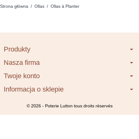
Strona główna
Ollas
Ollas à Planter
Produkty
arrow_drop_down
Nasza firma
arrow_drop_down
Twoje konto
arrow_drop_down
Informacja o sklepie
arrow_drop_down
© 2026 - Poterie Lutton tous droits réservés