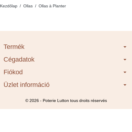
Kezdőlap
Ollas
Ollas à Planter
Termék
arrow_drop_down
Cégadatok
arrow_drop_down
Fiókod
arrow_drop_down
Üzlet információ
arrow_drop_down
© 2026 - Poterie Lutton tous droits réservés