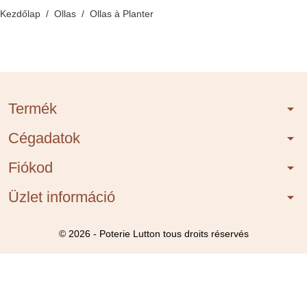
Kezdőlap
Ollas
Ollas à Planter
Termék
arrow_drop_down
Cégadatok
arrow_drop_down
Fiókod
arrow_drop_down
Üzlet információ
arrow_drop_down
© 2026 - Poterie Lutton tous droits réservés