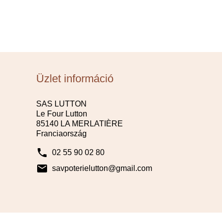
Üzlet információ
SAS LUTTON
Le Four Lutton
85140 LA MERLATIÈRE
Franciaország
phone
02 55 90 02 80
mail
savpoterielutton@gmail.com