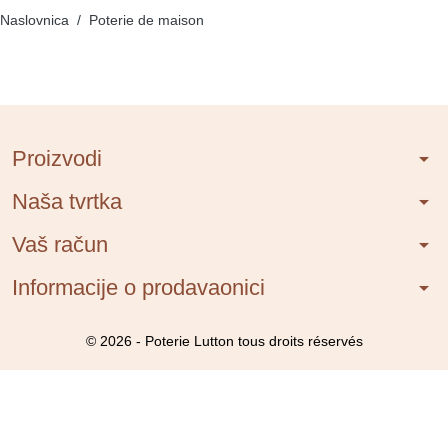
Naslovnica
Poterie de maison
Proizvodi
arrow_drop_down
Naša tvrtka
arrow_drop_down
Vaš račun
arrow_drop_down
Informacije o prodavaonici
arrow_drop_down
© 2026 - Poterie Lutton tous droits réservés