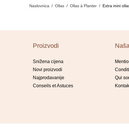
Naslovnica
Ollas
Ollas à Planter
Extra mini olla
Proizvodi
Naša
Snižena cijena
Mentio
Novi proizvodi
Condit
Najprodavanije
Qui s
Conseils et Astuces
Kontakt